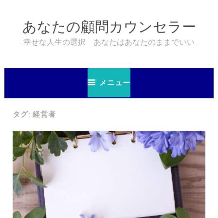
コ
ン
あなたの顧問カウンセラー
テ
ン
幸せな人生の選択 あなたはあなたのままでいい
ツ
へ
ス
メニュー
キ
ッ
タグ:
経営者
プ