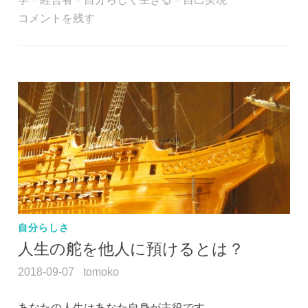
b
コメントを残す
o
o
k
自分らしさ
人生の舵を他人に預けるとは？
2018-09-07
tomoko
あなたの人生はあなた自身が主役です。