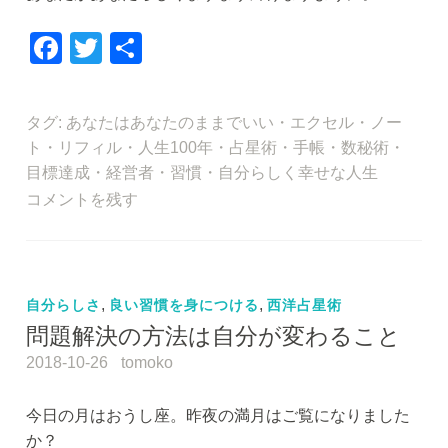
F
T
共
a
wi
有
c
tt
タグ:
あなたはあなたのままでいい
・
エクセル
・
ノー
e
er
ト
・
リフィル
・
人生100年
・
占星術
・
手帳
・
数秘術
・
b
目標達成
・
経営者
・
習慣
・
自分らしく幸せな人生
o
コメントを残す
o
k
自分らしさ
,
良い習慣を身につける
,
西洋占星術
問題解決の方法は自分が変わること
2018-10-26
tomoko
今日の月はおうし座。昨夜の満月はご覧になりました
か？