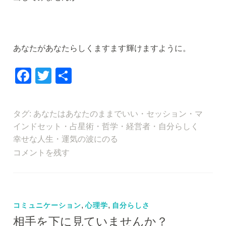
あなたがあなたらしくますます輝けますように。
F
T
共
a
wi
有
c
tt
タグ:
あなたはあなたのままでいい
・
セッション
・
マ
e
er
インドセット
・
占星術
・
哲学
・
経営者
・
自分らしく
b
幸せな人生
・
運気の波にのる
o
コメントを残す
o
k
コミュニケーション
,
心理学
,
自分らしさ
相手を下に見ていませんか？