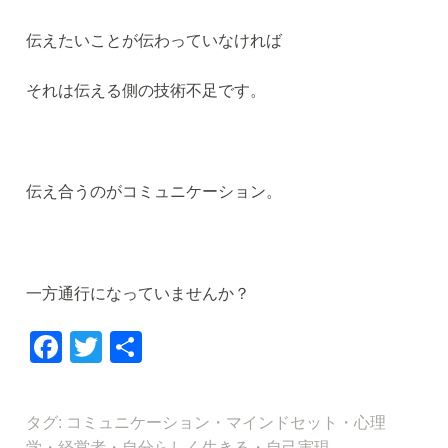
伝えたいことが伝わっていなければ
それは伝える側の技術不足です。
伝え合うのがコミュニケーション。
一方通行になっていませんか？
F
T
共
a
wi
有
c
tt
タグ:
コミュニケーション
・
マインドセット
・
心理
e
er
学
・
経営者
・
自分らしく生きる
・
自己実現