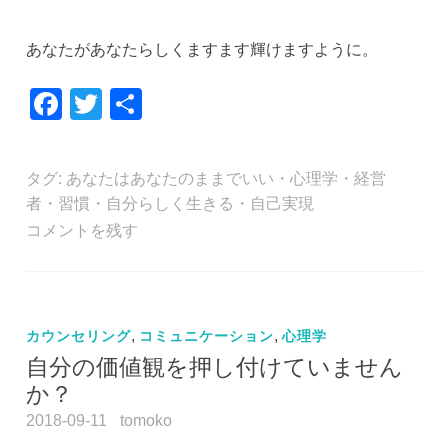
あなたがあなたらしくますます輝けますように。
F
T
共
a
wi
有
c
tt
タグ:
あなたはあなたのままでいい
・
心理学
・
経営
e
er
者
・
習慣
・
自分らしく生きる
・
自己実現
b
コメントを残す
o
o
k
カウンセリング
,
コミュニケーション
,
心理学
自分の価値観を押し付けていません
か？
2018-09-11
tomoko