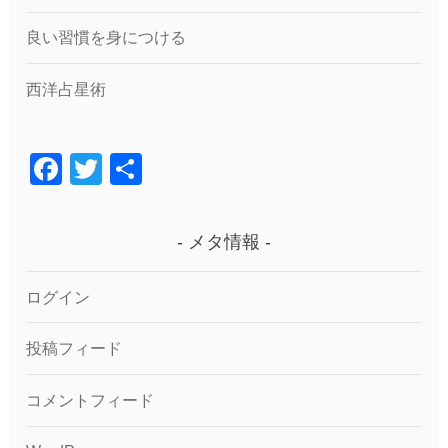
良い習慣を身につける
西洋占星術
F
T
共
a
wi
有
c
tt
メタ情報
e
er
b
ログイン
o
投稿フィード
o
k
コメントフィード