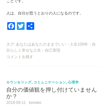
ことです。
人は、自分が思うとおりの人になるのです。
F
T
共
a
wi
有
c
tt
タグ:
あなたはあなたのままでいい
・
人生100年
・
自
e
er
分らしく幸せな人生
・
自己実現
b
コメントを残す
o
o
k
カウンセリング
,
コミュニケーション
,
心理学
自分の価値観を押し付けていません
か？
2018-09-11
tomoko