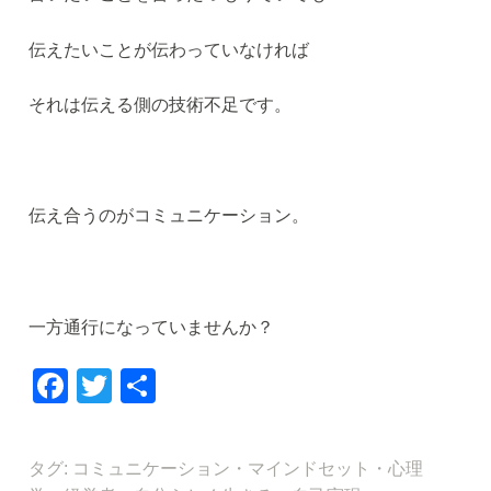
伝えたいことが伝わっていなければ
それは伝える側の技術不足です。
伝え合うのがコミュニケーション。
一方通行になっていませんか？
F
T
共
a
wi
有
c
tt
タグ:
コミュニケーション
・
マインドセット
・
心理