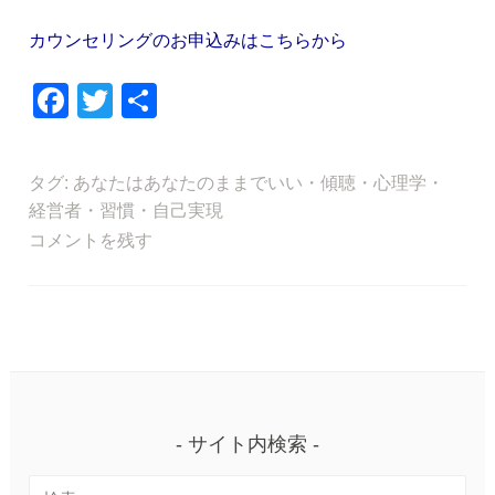
カウンセリングのお申込みはこちらから
F
T
共
a
wi
有
c
tt
タグ:
あなたはあなたのままでいい
・
傾聴
・
心理学
・
e
er
経営者
・
習慣
・
自己実現
b
コメントを残す
o
o
k
サイト内検索
検