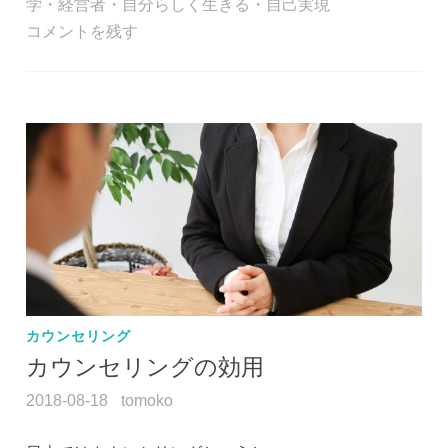
e
er
学
・
経営者
・
自分らしく生きる
・
自己実現
b
コメントを残す
o
o
k
カウンセリング
カウンセリングの効用
2018-08-18
tomoko