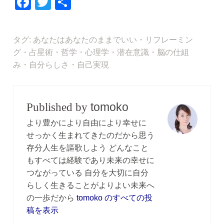
F
T
共
a
wi
有
c
tt
タグ:
あなたはあなたのままでいい
・
リフレーミン
e
er
グ
・
占星術
・
哲学
・
心理学
・
潜在意識
・
脳の仕組
b
み
・
自分らしさ
・
自己実現
o
o
tomoko
Published by
k
より豊かにより自由により幸せに
せっかく生まれてきたのだから思う
存分人生を謳歌しよう どんなこと
もすべては経験であり未来の幸せに
つながっている 自分を大切に自分
らしく生きることがよりよい未来へ
の一歩だから
tomoko のすべての投
稿を表示