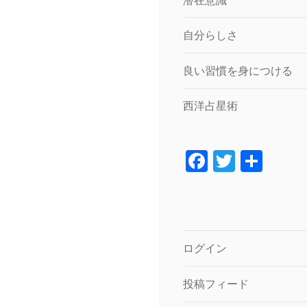
潜在意識
自分らしさ
良い習慣を身につける
西洋占星術
F
T
共
a
wi
有
c
tt
e
er
b
ログイン
o
投稿フィード
o