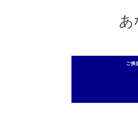
コ
ン
あ
テ
ン
ツ
へ
ス
ご挨
キ
ッ
プ