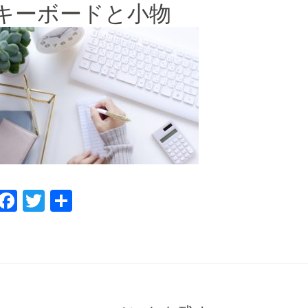
キーボードと小物
F
T
共
a
wi
有
c
tt
e
er
b