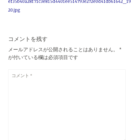
ef35b40a28f71c3e815d4401ee514793e272e0d41db61642_19
ナ
20.jpg
ビ
ゲ
コメントを残す
ー
メールアドレスが公開されることはありません。
*
シ
が付いている欄は必須項目です
ョ
ン
コメント
*