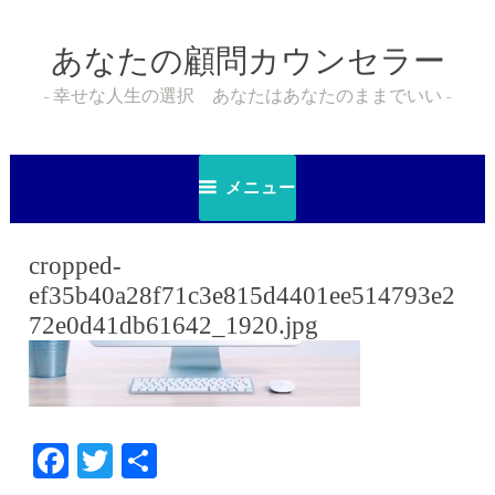
コ
ン
あなたの顧問カウンセラー
テ
ン
幸せな人生の選択 あなたはあなたのままでいい
ツ
へ
ス
メニュー
キ
ッ
プ
cropped-
ef35b40a28f71c3e815d4401ee514793e2
72e0d41db61642_1920.jpg
F
T
共