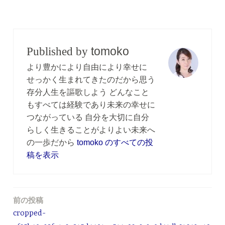
a
wi
有
c
tt
e
er
b
tomoko
Published by
o
より豊かにより自由により幸せに
o
せっかく生まれてきたのだから思う
存分人生を謳歌しよう どんなこと
k
もすべては経験であり未来の幸せに
つながっている 自分を大切に自分
らしく生きることがよりよい未来へ
の一歩だから
tomoko のすべての投
稿を表示
前の投稿
投
cropped-
稿