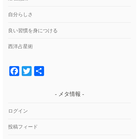
自分らしさ
良い習慣を身につける
西洋占星術
F
T
共
a
wi
有
c
tt
メタ情報
e
er
b
ログイン
o
投稿フィード
o