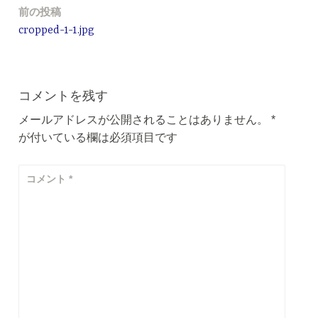
前の投稿
投
cropped-1-1.jpg
稿
ナ
ビ
コメントを残す
ゲ
メールアドレスが公開されることはありません。
*
が付いている欄は必須項目です
ー
シ
コメント
*
ョ
ン