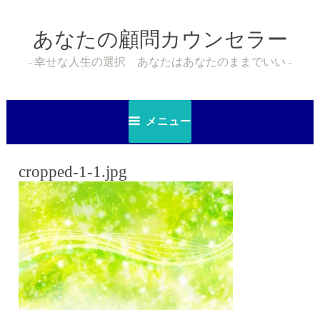
コ
ン
あなたの顧問カウンセラー
テ
ン
幸せな人生の選択 あなたはあなたのままでいい
ツ
へ
ス
メニュー
キ
ッ
プ
cropped-1-1.jpg