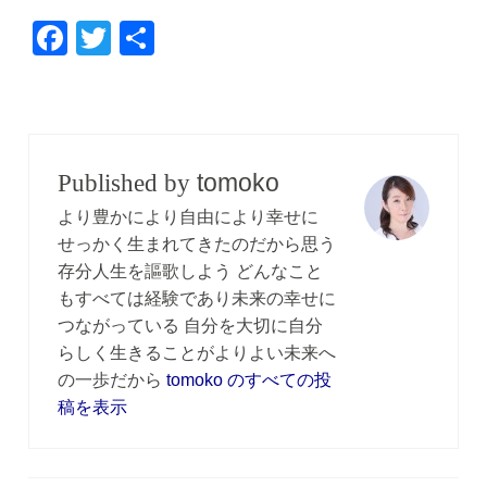
F
T
共
a
wi
有
c
tt
e
er
b
tomoko
Published by
o
より豊かにより自由により幸せに
o
せっかく生まれてきたのだから思う
存分人生を謳歌しよう どんなこと
k
もすべては経験であり未来の幸せに
つながっている 自分を大切に自分
らしく生きることがよりよい未来へ
の一歩だから
tomoko のすべての投
稿を表示