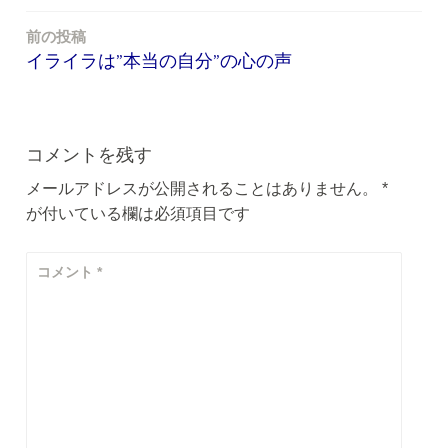
前の投稿
投
イライラは”本当の自分”の心の声
稿
ナ
ビ
コメントを残す
ゲ
メールアドレスが公開されることはありません。
*
が付いている欄は必須項目です
ー
シ
コメント
*
ョ
ン