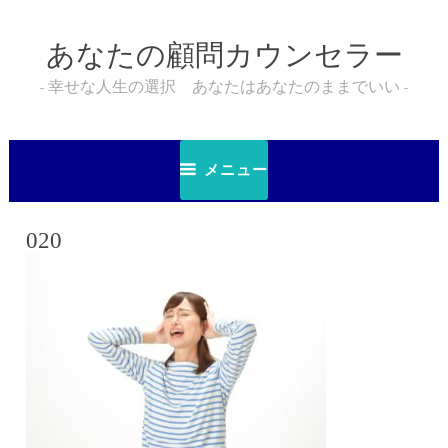
コ
ン
あなたの顧問カウンセラー
テ
ン
幸せな人生の選択 あなたはあなたのままでいい
ツ
へ
ス
メニュー
キ
ッ
プ
020