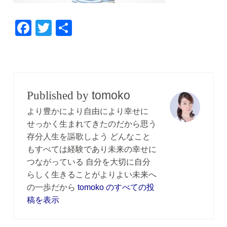
F
T
共
a
wi
有
c
tt
e
er
b
tomoko
Published by
o
より豊かにより自由により幸せに
o
せっかく生まれてきたのだから思う
存分人生を謳歌しよう どんなこと
k
もすべては経験であり未来の幸せに
つながっている 自分を大切に自分
らしく生きることがよりよい未来へ
の一歩だから
tomoko のすべての投
稿を表示