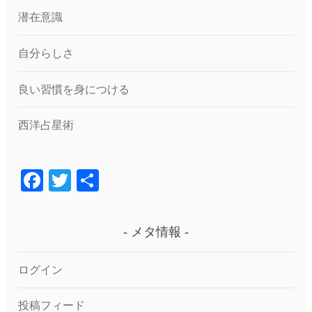
潜在意識
自分らしさ
良い習慣を身につける
西洋占星術
F
T
共
a
wi
有
c
tt
メタ情報
e
er
b
ログイン
o
投稿フィード