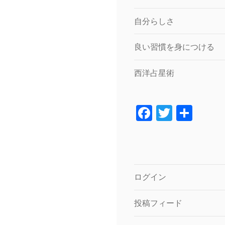
自分らしさ
良い習慣を身につける
西洋占星術
F
T
共
a
wi
有
c
tt
e
er
b
ログイン
o
投稿フィード
o