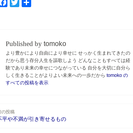
F
T
共
a
wi
有
c
tt
e
er
b
tomoko
Published by
o
より豊かにより自由により幸せに せっかく生まれてきたの
o
だから思う存分人生を謳歌しよう どんなこともすべては経
k
験であり未来の幸せにつながっている 自分を大切に自分ら
しく生きることがよりよい未来への一歩だから
tomoko の
すべての投稿を表示
前の投稿
不平や不満が引き寄せるもの