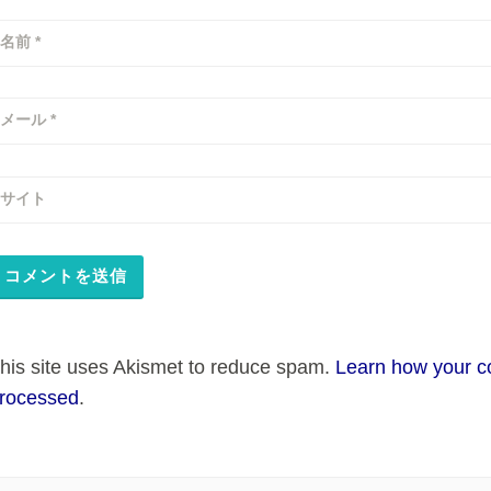
名前
*
メール
*
サイト
his site uses Akismet to reduce spam.
Learn how your c
rocessed
.