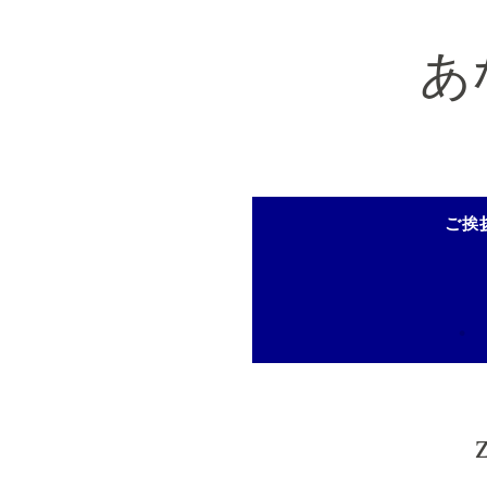
コ
ン
あ
テ
ン
ツ
へ
ス
ご挨
キ
ッ
プ