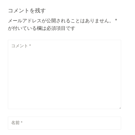
ビ
コメントを残す
ゲ
メールアドレスが公開されることはありません。
*
が付いている欄は必須項目です
ー
シ
コメント
*
ョ
ン
名前
*