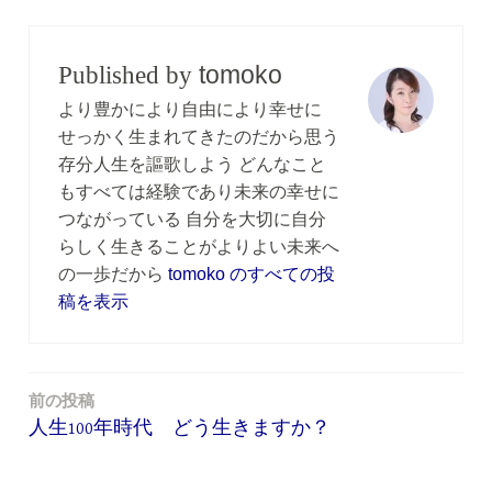
e
er
b
tomoko
Published by
o
より豊かにより自由により幸せに
o
せっかく生まれてきたのだから思う
存分人生を謳歌しよう どんなこと
k
もすべては経験であり未来の幸せに
つながっている 自分を大切に自分
らしく生きることがよりよい未来へ
の一歩だから
tomoko のすべての投
稿を表示
前の投稿
投
人生100年時代 どう生きますか？
稿
ナ