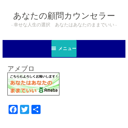
コ
ン
あなたの顧問カウンセラー
テ
ン
幸せな人生の選択 あなたはあなたのままでいい
ツ
へ
ス
メニュー
キ
ッ
プ
アメブロ
F
T
共
a
wi
有
c
tt