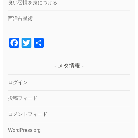
良い習慣を身につける
西洋占星術
F
T
共
a
wi
有
c
tt
メタ情報
e
er
b
ログイン
o
投稿フィード
o
k
コメントフィード
WordPress.org