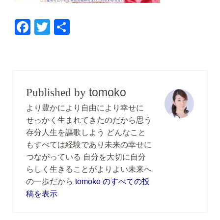
F
T
共
a
wi
有
c
tt
e
er
b
tomoko
Published by
o
より豊かにより自由により幸せに
o
せっかく生まれてきたのだから思う
存分人生を謳歌しよう どんなこと
k
もすべては経験であり未来の幸せに
つながっている 自分を大切に自分
らしく生きることがよりよい未来へ
の一歩だから
tomoko のすべての投
稿を表示