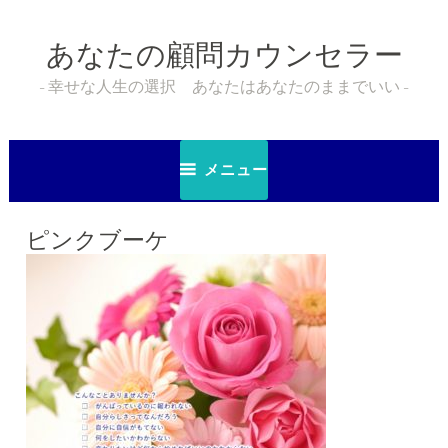
コ
ン
あなたの顧問カウンセラー
テ
ン
幸せな人生の選択 あなたはあなたのままでいい
ツ
へ
ス
メニュー
キ
ッ
プ
ピンクブーケ