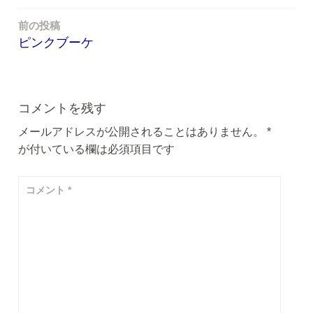
前の投稿
投
ピンクブーケ
稿
ナ
ビ
コメントを残す
ゲ
メールアドレスが公開されることはありません。
*
が付いている欄は必須項目です
ー
シ
コメント
*
ョ
ン