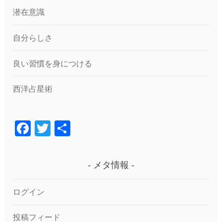
潜在意識
自分らしさ
良い習慣を身につける
西洋占星術
F
T
共
a
wi
有
c
tt
メタ情報
e
er
b
ログイン
o
投稿フィード