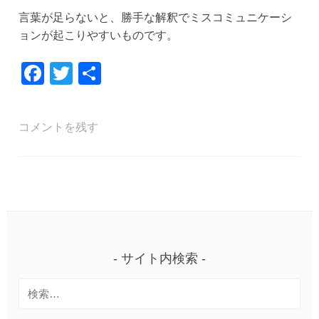
言葉が足らないと、勝手な解釈でミスコミュニケーシ
ョンが起こりやすいものです。
F
T
共
a
wi
有
c
tt
コメントを残す
e
er
b
o
o
k
サイト内検索
検
索: