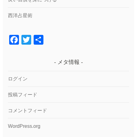
西洋占星術
F
T
共
a
wi
有
c
tt
メタ情報
e
er
b
ログイン
o
投稿フィード
o
k
コメントフィード
WordPress.org